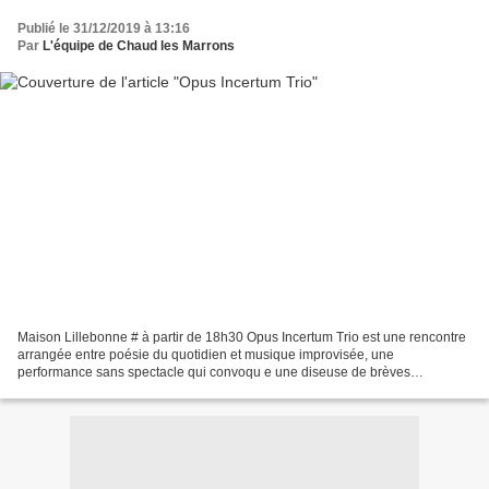
Publié le 31/12/2019 à 13:16
Par
L'équipe de Chaud les Marrons
Maison Lillebonne # à partir de 18h30 Opus Incertum Trio est une rencontre
arrangée entre poésie du quotidien et musique improvisée, une
performance sans spectacle qui convoqu e une diseuse de brèves
aventures, un diseur de non-dits et un guitariste explorateur...